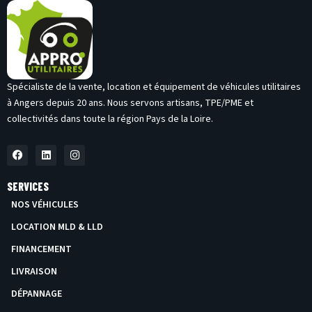
Spécialiste de la vente, location et équipement de véhicules utilitaires
à Angers depuis 20 ans. Nous servons artisans, TPE/PME et
collectivités dans toute la région Pays de la Loire.
F
L
I
A
I
N
C
N
S
E
K
T
SERVICES
B
E
A
O
D
G
NOS VÉHICULES
O
I
R
K
N
A
LOCATION MLD & LLD
M
FINANCEMENT
LIVRAISON
DÉPANNAGE