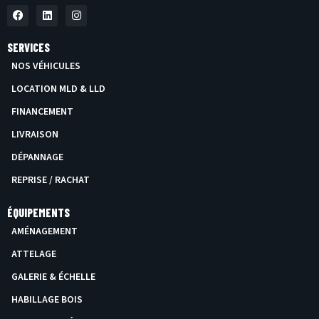
F
L
I
A
I
N
C
N
S
E
K
T
SERVICES
B
E
A
O
D
G
NOS VÉHICULES
O
I
R
K
N
A
LOCATION MLD & LLD
M
FINANCEMENT
LIVRAISON
DÉPANNAGE
REPRISE / RACHAT
ÉQUIPEMENTS
AMÉNAGEMENT
ATTELAGE
GALERIE & ÉCHELLE
HABILLAGE BOIS