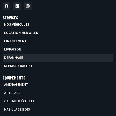
F
L
I
A
I
N
C
N
S
E
K
T
SERVICES
B
E
A
O
D
G
NOS VÉHICULES
O
I
R
K
N
A
LOCATION MLD & LLD
M
FINANCEMENT
LIVRAISON
DÉPANNAGE
REPRISE / RACHAT
ÉQUIPEMENTS
AMÉNAGEMENT
ATTELAGE
GALERIE & ÉCHELLE
HABILLAGE BOIS