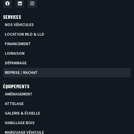
F
L
I
A
I
N
C
N
S
E
K
T
SERVICES
B
E
A
O
D
G
NOS VÉHICULES
O
I
R
K
N
A
LOCATION MLD & LLD
M
FINANCEMENT
LIVRAISON
DÉPANNAGE
REPRISE / RACHAT
ÉQUIPEMENTS
AMÉNAGEMENT
ATTELAGE
GALERIE & ÉCHELLE
HABILLAGE BOIS
MARQUAGE VÉHICULE