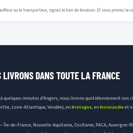
auffeur ou le transporteur, signez le bon de livraison. Et vous prenez la r
 LIVRONS DANS TOUTE LA FRANCE
, à quelques minutes d’Angers, nous livrons quotidiennement nos c
rthe, Loire-Atlantique, Vendée), en
Bretagne
, en
Normandie
et 
 — Île-de-France, Nouvelle-Aquitaine, Occitanie, PACA, Auvergne-