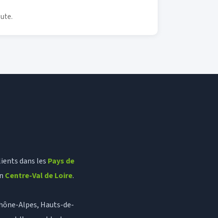
oute.
lients dans les
Pays de
en
Centre-Val de Loire
.
Rhône-Alpes, Hauts-de-