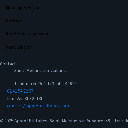
Marquage véhicule
Portage
Renfort de suspension
Signalisation
Contact
Saint-Melaine-sur-Aubance
1 chemin du Gué du Saule · 49610
02 41 54 22 87
Lun–Ven 8h30–18h
contact@appro-utilitaires.com
© 2025 Appro Utilitaires · Saint-Melaine-sur-Aubance (49) · Tous d