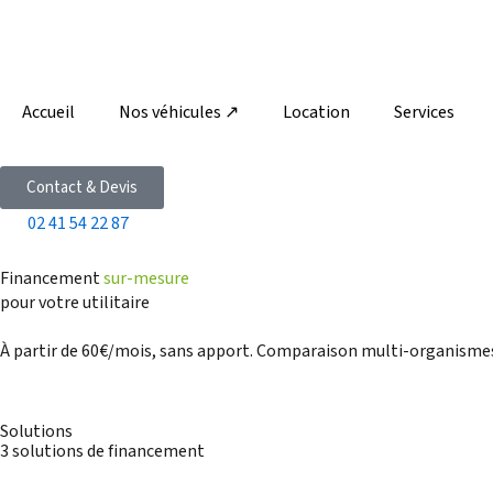
Aller
au
contenu
Accueil
Nos véhicules ↗
Location
Services
Contact & Devis
02 41 54 22 87
Financement
sur-mesure
pour votre utilitaire
À partir de 60€/mois, sans apport. Comparaison multi-organisme
Solutions
3 solutions de financement