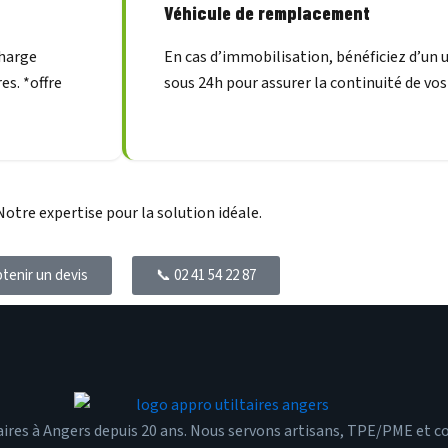
Véhicule de remplacement
charge
En cas d’immobilisation, bénéficiez d’un 
es. *offre
sous 24h pour assurer la continuité de vos
otre expertise pour la solution idéale.
tenir un devis
📞 02 41 54 22 87
aires à Angers depuis 20 ans. Nous servons artisans, TPE/PME et col