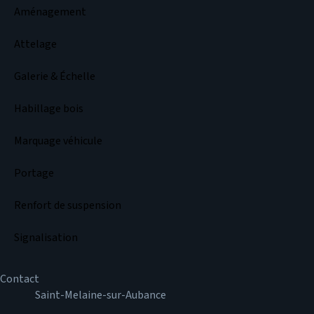
Aménagement
Attelage
Galerie & Échelle
Habillage bois
Marquage véhicule
Portage
Renfort de suspension
Signalisation
Contact
Saint-Melaine-sur-Aubance