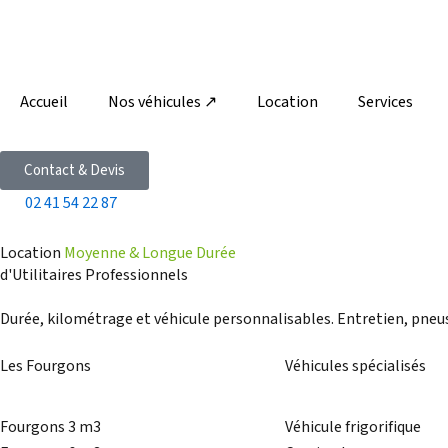
Aller
au
contenu
Accueil
Nos véhicules ↗
Location
Services
Contact & Devis
02 41 54 22 87
Location
Moyenne & Longue Durée
d'Utilitaires Professionnels
Durée, kilométrage et véhicule personnalisables. Entretien, pneus
Les Fourgons
Véhicules spécialisés
Fourgons 3 m3
Véhicule frigorifique